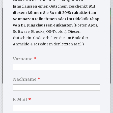
Jungclaussen einen Gutschein geschenkt.
Mit
diesem können Sie 3x mit 20% rabattiert an
ARTIKEL
Seminaren teilnehmen oder im Didaktik-Shop
von Dr. Jungclaussen einkaufen
(Poster, Apps,
Software, Ebooks, QS-Tools...). Diesen
Gutschein-Code erhalten Sie am Ende der
Anmelde-Prozedur in der letzten Mail.)
Vorname
*
Nachname
*
So stark stiegen & fielen die Gutachten
So stark stiegen und fielen die Gutachtenaufträge
E-Mail
*
(Wendepunkt Reform 2017) Die Zahl der
Psychotherapie-Gutachten ist …