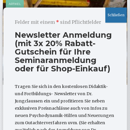
ARTIKEL
Felder mit einem
*
sind Pflichtfelder
Newsletter Anmeldung
(mit 3x 20% Rabatt-
Gutschein für Ihre
Seminaranmeldung
oder für Shop-Einkauf)
Tragen Sie sich in den kostenlosen Didaktik-
Ist strukturbezogenes Arbeiten in der
und Fortbildungs- Newsletter von Dr.
TP erlaubt?
Jungclaussen ein und profitieren Sie neben
exklusiven Preisnachlässe auch von Infos zu
Ist strukturbezogenes Arbeiten in einer
neuen Psychodynamik-Hilfen und Neuerungen
tiefenpsychologisch fundierten Psychotherapie
zum Gutachterverfahren uvm. (Sie erhalten
“erlaubt”? Ja – so …
zusätzlich nach der Anmeldung von Dr.