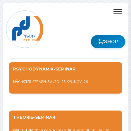
SHOP
PSYCHODYNAMIK-SEMINAR
NÄCHSTER TERMIN: SA./SO. 28./29. NOV .26
THEORIE-SEMINAR
NÄCH.TERMIN: 14.&15. NOV.26 (ALTE & NEUE THEORIEN)