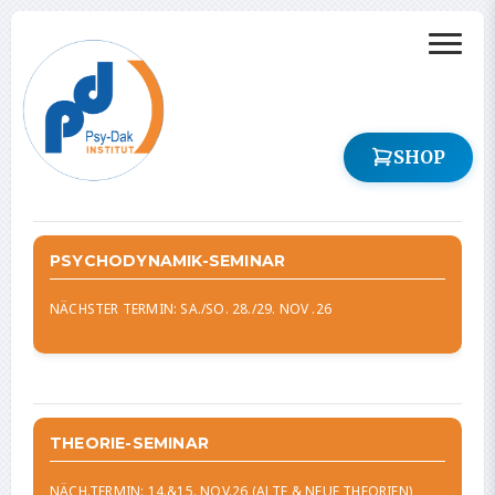
SHOP
PSYCHODYNAMIK-SEMINAR
NÄCHSTER TERMIN: SA./SO. 28./29. NOV .26
THEORIE-SEMINAR
NÄCH.TERMIN: 14.&15. NOV.26 (ALTE & NEUE THEORIEN)