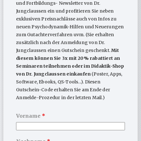
meh
ANGUCKEN
und Fortbildungs- Newsletter von Dr.
weist
Vari
mehrere
Jungclaussen ein und profitieren Sie neben
auf.
Varianten
exklusiven Preisnachlässe auch von Infos zu
Die
auf.
Opti
neuen Psychodynamik-Hilfen und Neuerungen
Die
kön
zum Gutachterverfahren uvm. (Sie erhalten
Optionen
auf
können
zusätzlich nach der Anmeldung von Dr.
der
auf
Jungclaussen einen Gutschein geschenkt.
Mit
Prod
der
gewä
diesem können Sie 3x mit 20% rabattiert an
Produktseite
wer
Seminaren teilnehmen oder im Didaktik-Shop
gewählt
werden
von Dr. Jungclaussen einkaufen
(Poster, Apps,
Software, Ebooks, QS-Tools...). Diesen
Gutschein-Code erhalten Sie am Ende der
Die Entwicklung des
Poster – Welt der
Menschen aus
Psychotherapie – Die 4
Anmelde-Prozedur in der letzten Mail.)
psychoanalytischer Sicht
Hauptrichtungen im
(Poster mit und ohne
Vergleich (Print-Version)
Rahmen)
39,00
€
–
99,90
€
19,00
€
–
99,00
€
Vorname
*
Dies
Dieses
PRODUKT
Prod
PRODUKT
Produkt
ANGUCKEN
weis
ANGUCKEN
weist