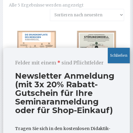
Nach
Alle 5 Ergebnisse werden angezeigt
neuesten
sortiert
Felder mit einem
*
sind Pflichtfelder
Newsletter Anmeldung
(mit 3x 20% Rabatt-
Gutschein für Ihre
Die Grundkonflikte des
Poster Integratives
Menschen (neues
Störungsmodell
Seminaranmeldung
Premium-Poster) mit
39,00
€
–
99,00
€
und ohne Rahmen
oder für Shop-Einkauf)
39,00
€
–
99,00
€
Dies
PRODUKT
Prod
Dieses
ANGUCKEN
weis
Tragen Sie sich in den kostenlosen Didaktik-
PRODUKT
Produkt