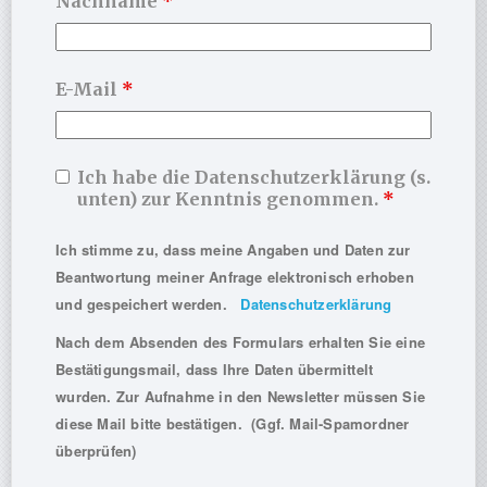
Nachname
*
meh
mehrere
Vari
Varianten
auf.
auf.
Die
Die
E-Mail
*
Opti
Optionen
kön
können
auf
auf
der
der
Prod
Ich habe die Datenschutzerklärung (s.
Produktseite
gewä
unten) zur Kenntnis genommen.
*
gewählt
wer
werden
Poster – Welt der
Ich stimme zu, dass meine Angaben und Daten zur
Psychotherapie – Die 4
Hauptrichtungen im
Beantwortung meiner Anfrage elektronisch erhoben
Vergleich (online-
und gespeichert werden.
Datenschutzerklärung
Ansicht)
4,99
€
Nach dem Absenden des Formulars erhalten Sie eine
Bestätigungsmail, dass Ihre Daten übermittelt
PRODUKT
wurden. Zur Aufnahme in den Newsletter müssen Sie
ANGUCKEN
diese Mail bitte bestätigen. (Ggf. Mail-Spamordner
überprüfen)