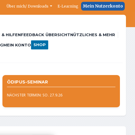
Mein Nutzerkonto
Über mich/ Downloads
E-Learning
 & HILFEN
FEEDBACK ÜBERSICHT
NÜTZLICHES & MEHR
SHOP
NG
MEIN KONTO
ÖDIPUS-SEMINAR
NÄCHSTER TERMIN: SO. 27.9.26