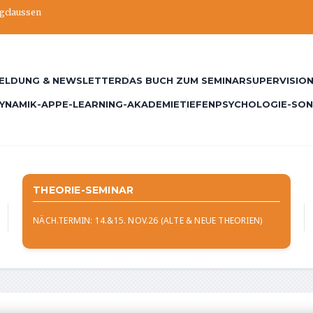
ngclaussen
ELDUNG & NEWSLETTER
DAS BUCH ZUM SEMINAR
SUPERVISION
YNAMIK-APP
E-LEARNING-AKADEMIE
TIEFENPSYCHOLOGIE-SO
THEORIE-SEMINAR
NÄCH.TERMIN: 14.&15. NOV.26 (ALTE & NEUE THEORIEN)