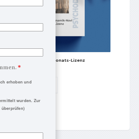
Psychodynamik-Navi 1-Monats-Lizenz
nommen.
*
9,90
€
sch erhoben und
PRODUKT ANGUCKEN
rmittelt wurden. Zur
 überprüfen)