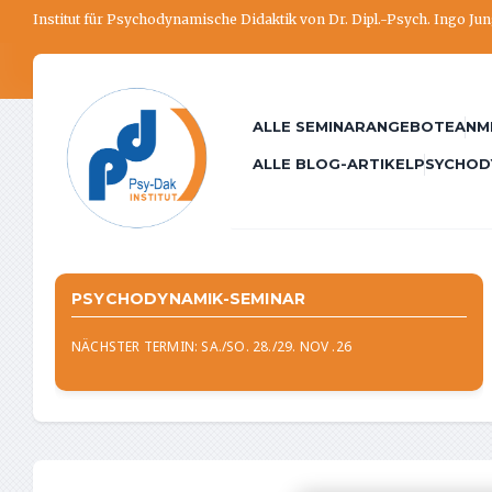
Institut für Psychodynamische Didaktik von Dr. Dipl.-Psych. Ingo Ju
ALLE SEMINARANGEBOTE
ANM
ALLE BLOG-ARTIKEL
PSYCHOD
PSYCHODYNAMIK-SEMINAR
NÄCHSTER TERMIN: SA./SO. 28./29. NOV .26