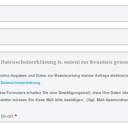
Psychodynamik-Navi – 1 Tages-Lizenz
e Datenschutzerklärung (s. unten) zur Kenntnis ge
3,99
€
meine Angaben und Daten zur Beantwortung meiner Anfrage elektroni
PRODUKT ANGUCKEN
Datenschutzerklärung
s Formulars erhalten Sie eine Bestätigungsmail, dass Ihre Daten übe
letter müssen Sie diese Mail bitte bestätigen. (Ggf. Mail-Spamordner
 10+10
*