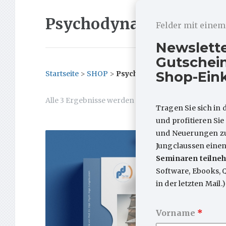
Psychodynamik-NAVI
Felder mit eine
Newslett
Gutschein
Shop-Ein
Startseite
>
SHOP
>
Psychodynamik-NAVI
Nach
Alle 3 Ergebnisse werden angezeigt
Tragen Sie sich in 
neuesten
und profitieren Si
sortiert
und Neuerungen zum
Jungclaussen eine
Seminaren teilneh
Software, Ebooks, 
in der letzten Mail.)
Vorname
*