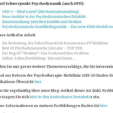
ikel Schwerpunkt Psychodynamik (auch OPD):
OPD-3 – What’s new? (Mit Materialsammlung)
Neue Ansätze in der Psychodynamischen Didaktik
Zusammenhang zwischen Konflikt und Struktur
Psychodynamische Konfliktdiagnostik – Das neue KMK-Modell vo
ere Artikel in Arbeit:
Zur Bedeutung des Faber/Haarstrick-Kommentars PT-Richtlinie
Best Of Psychodynamische Literatur – TOP TEN
Der Begriff “Struktur”- Das Teekesselchen-Problem
Online-Lehre/Fortbildung- Dos and Donts….
en Sie mir gerne weitere Themenvorschläge, die Sie interess
kel zur Reform der Psychotherapie-Richtlinie 2019-20 finden S
ikations-Übersicht
hier
 Sie regelmäßig über neue Blog-Artikel dieser Art (inkl. For
 tragen Sie sich
hier in den kostenlosen Newslette
r ein.
ne-Informationen zu meinen Fortbildungen finden Sie
hier