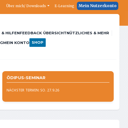
Mein Nutzerkonto
Über mich/ Downloads
E-Learning
 & HILFEN
FEEDBACK ÜBERSICHT
NÜTZLICHES & MEHR
SHOP
NG
MEIN KONTO
ÖDIPUS-SEMINAR
NÄCHSTER TERMIN: SO. 27.9.26