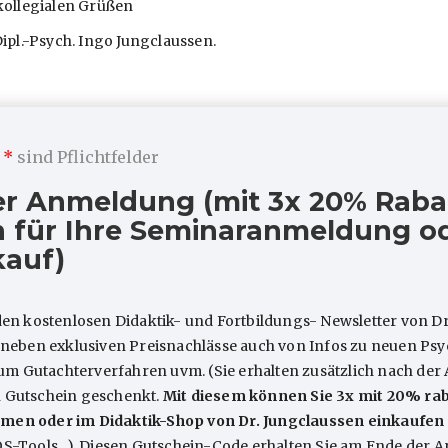
kollegialen Grüßen
Dipl.-Psych. Ingo Jungclaussen.
m
*
sind Pflichtfelder
ARTIKEL
er Anmeldung (mit 3x 20% Raba
 für Ihre Seminaranmeldung od
kauf)
den kostenlosen Didaktik- und Fortbildungs- Newsletter von Dr
e neben exklusiven Preisnachlässe auch von Infos zu neuen P
 Gutachterverfahren uvm. (Sie erhalten zusätzlich nach der
 What’s new? (Mit
Ist strukturbezogen
n Gutschein geschenkt.
Mit diesem können Sie 3x mit 20% rab
alsammlung)
Arbeiten in der TP e
men oder im Didaktik-Shop von Dr. Jungclaussen einkaufen
t’s new?: Ein Hauch mehr
Ist strukturbezogenes Arbe
QS-Tools...). Diesen Gutschein-Code erhalten Sie am Ende der