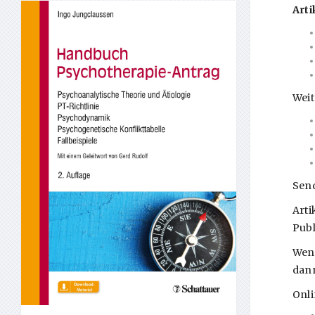
Art
Weit
Send
Arti
Publ
Wenn
dann
Onli