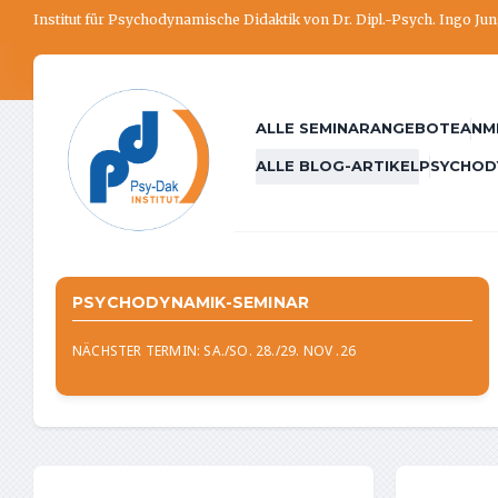
Institut für Psychodynamische Didaktik von Dr. Dipl.-Psych. Ingo Ju
ALLE SEMINARANGEBOTE
ANM
ALLE BLOG-ARTIKEL
PSYCHOD
PSYCHODYNAMIK-SEMINAR
NÄCHSTER TERMIN: SA./SO. 28./29. NOV .26