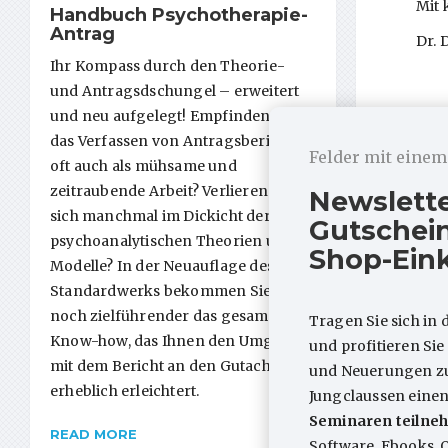
Mit 
Handbuch Psychotherapie-
Antrag
Dr. 
Ihr Kompass durch den Theorie-
und Antragsdschungel – erweitert
und neu aufgelegt! Empfinden Sie
das Verfassen von Antragsberichten
Felder mit eine
oft auch als mühsame und
ARTIKEL
zeitraubende Arbeit? Verlieren Sie
Newslett
sich manchmal im Dickicht der
Gutschein
psychoanalytischen Theorien und
Shop-Ein
Modelle? In der Neuauflage des
Standardwerks bekommen Sie jetzt
noch zielführender das gesamte
Tragen Sie sich in 
Know-how, das Ihnen den Umgang
und profitieren Si
mit dem Bericht an den Gutachter
und Neuerungen zum
OPD-3-
erheblich erleichtert.
Jungclaussen eine
Materi
Seminaren teilneh
READ MORE
OPD-3 Wha
Software, Ebooks, 