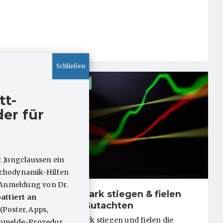
ARTIKEL
tt-
er für
. Jungclaussen ein
sychodynamik-Hilfen
 Anmeldung von Dr.
es
So stark stiegen & fielen
attiert an
rlaubt?
die Gutachten
(Poster, Apps,
iten in
So stark stiegen und fielen die
 Anmelde-Prozedur