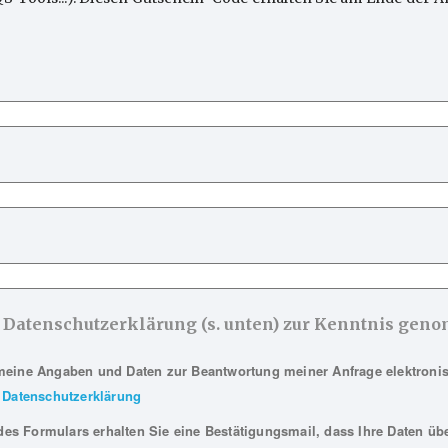
es weht durch die
einer tiefenpsychologisch
Achse (von Ingo
fundierten Psychotherapie
sen) Die Operationalisierte
“erlaubt”? Ja – so …
e Datenschutzerklärung (s. unten) zur Kenntnis ge
meine Angaben und Daten zur Beantwortung meiner Anfrage elektroni
Datenschutzerklärung
s Formulars erhalten Sie eine Bestätigungsmail, dass Ihre Daten übe