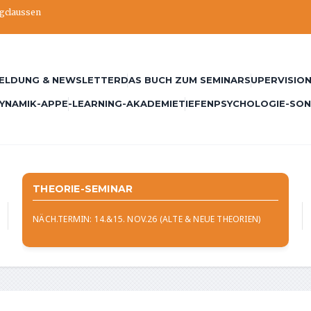
ngclaussen
ELDUNG & NEWSLETTER
DAS BUCH ZUM SEMINAR
SUPERVISION
YNAMIK-APP
E-LEARNING-AKADEMIE
TIEFENPSYCHOLOGIE-SO
THEORIE-SEMINAR
NÄCH.TERMIN: 14.&15. NOV.26 (ALTE & NEUE THEORIEN)