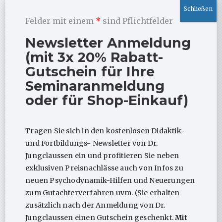
werden
nicht
additiv aufgelistet, sondern
strukturiert verbunden
(gemeinsame Achsen,
Felder mit einem
*
sind Pflichtfelder
Anschlusspunkte, klare Übergänge).
Brücken bauen:
Vom
dynamischen
Newsletter Anmeldung
Konflikt/Strukturniveau
(psychodynamisch) über
Lern- und Verhaltenspfade
(VT) und
(mit 3x 20% Rabatt-
Kontext-/Musterlogiken
(systemisch) bis zur
Gutschein für Ihre
humanistischen Haltung &
Seminaranmeldung
Ressourcenaktivierung.
Praxisleitend:
Das Poster macht
Behandlungslogik
oder für Shop-Einkauf)
sichtbar:
Was
verstehe ich (Fallhypothesen)?
Woran
arbeite ich (Ziele)?
Wie
setze ich es um
(Interventionen, Haltung, Setting)?
Tragen Sie sich in den kostenlosen Didaktik-
Die vier Perspektiven – in einem Blick
und Fortbildungs- Newsletter von Dr.
verbunden
Jungclaussen ein und profitieren Sie neben
Psychodynamisch:
Biografisches Gewordensein
exklusiven Preisnachlässe auch von Infos zu
und deren Verarbeitung (Pathogenese), Konflikte,
neuen Psychodynamik-Hilfen und Neuerungen
Abwehr/Struktur –
warum
Symptome Sinn
zum Gutachterverfahren uvm. (Sie erhalten
unbewusstd machen.
zusätzlich nach der Anmeldung von Dr.
Verhaltenstherapeutisch:
Funktionale Analysen,
Vermeidungsverhalten –
wie
Störungen
Jungclaussen einen Gutschein geschenkt.
Mit