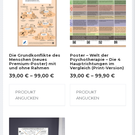
Die Grundkonflikte des
Poster – Welt der
Menschen (neues
Psychotherapie – Die 4
Premium-Poster) mit
Hauptrichtungen im
und ohne Rahmen
Vergleich (Print-Version)
39,00
€
–
99,00
€
39,00
€
–
99,90
€
Dieses
Dies
PRODUKT
PRODUKT
Produkt
Prod
ANGUCKEN
ANGUCKEN
weist
weis
mehrere
meh
Varianten
Vari
auf.
auf.
Die
Die
Optionen
Opti
können
kön