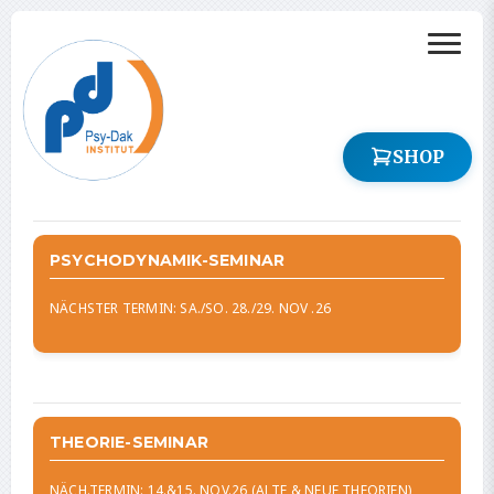
SHOP
PSYCHODYNAMIK-SEMINAR
NÄCHSTER TERMIN: SA./SO. 28./29. NOV .26
THEORIE-SEMINAR
NÄCH.TERMIN: 14.&15. NOV.26 (ALTE & NEUE THEORIEN)