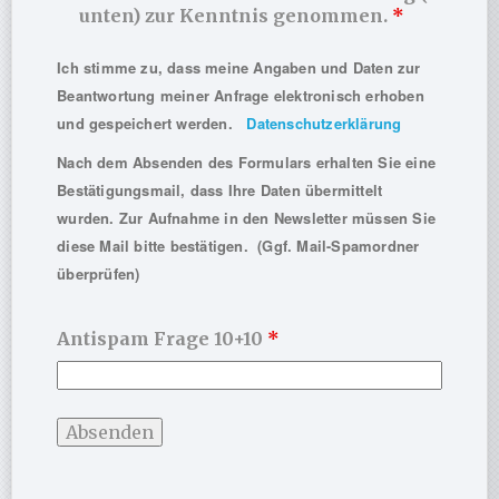
Das Poster im Detail
unten) zur Kenntnis genommen.
*
Aufbau:
Zentraler Integrationskern mit vier
Anschluss-Ringen
(psycho­dy­na­misch / VT /
Ich stimme zu, dass meine Angaben und Daten zur
systemisch / humanistisch). Pfeile/Brücken
Beantwortung meiner Anfrage elektronisch erhoben
markieren
bidirektionale Übergänge und
und gespeichert werden.
Datenschutzerklärung
Rückkoppelungsprozesse
(siehe Pfeil nach unten:
z. B. kann Psychotherapie auch die
Nach dem Absenden des Formulars erhalten Sie eine
Störungsdisposition positiv beeinflussen)
Bestätigungsmail, dass Ihre Daten übermittelt
Didaktik:
Farbcodierung je Perspektive,
reduzierte
wurden. Zur Aufnahme in den Newsletter müssen Sie
Fachbegriffe
, klare
Legende
.
Nutzen:
Vom
Fallkonzeption-Workshop
bis zur
diese Mail bitte bestätigen. (Ggf. Mail-Spamordner
Stationswand
– ein Blick genügt, um Linien zu
überprüfen)
legen.
Praxis
: Dekorativ in der Praxis oder im eigenen
Arbeitszimmer mit Rahmen
Antispam Frage 10+10
*
Für wen geeignet?
Psychotherapeut:innen in
Aus-, Weiter- und
Fortbildung
(alle Schulen).
Ambulante und stationäre
Teams, Supervisions-