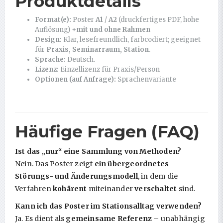
Produktdetails
Format(e):
Poster
A1
/
A2
(druckfertiges PDF, hohe
Auflösung) +
mit und ohne Rahmen
Design:
Klar, lesefreundlich, farbcodiert; geeignet
für
Praxis, Seminarraum, Station
.
Sprache:
Deutsch.
Lizenz:
Einzellizenz für Praxis/Person
Optionen (auf Anfrage):
Sprachenvariante
Häufige Fragen (FAQ)
Ist das „nur“ eine Sammlung von Methoden?
Nein. Das Poster zeigt
ein übergeordnetes
Störungs- und Änderungsmodell
, in dem die
Verfahren
kohärent
miteinander
verschaltet
sind.
Kann ich das Poster im Stationsalltag verwenden?
Ja. Es dient als
gemeinsame Referenz
– unabhängig