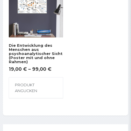
auf
auf
der
der
Produktseite
Prod
gewählt
gewä
werden
wer
Die Entwicklung des
Menschen aus
psychoanalytischer Sicht
(Poster mit und ohne
Rahmen)
19,00
€
–
99,00
€
Dieses
PRODUKT
Produkt
ANGUCKEN
weist
mehrere
Varianten
auf.
Die
Optionen
können