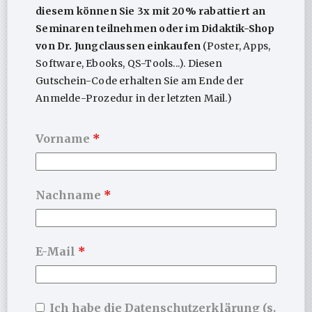
aufrechterhalten werden.
diesem können Sie 3x mit 20% rabattiert an
Systemisch:
Zirkularität, Rollen, Muster, Kontext –
Seminaren teilnehmen oder im Didaktik-Shop
wo
Verhalten eingebettet ist.
von Dr. Jungclaussen einkaufen
(Poster, Apps,
Humanistisch:
Haltung, Empathie, Kongruenz,
Ressourcen –
wodurch
Beziehung trägt.
Software, Ebooks, QS-Tools...). Diesen
Gutschein-Code erhalten Sie am Ende der
Leitformel:
Psychodynamisch verstehen, systemisch
Anmelde-Prozedur in der letzten Mail.)
denken, verhaltenstherapeutisch neue Wege gehen &
humanistisch fördern.
Vorname
*
Wofür nutzbar?
Behandlungsplanung:
Gemeinsame Landkarte für
Ziele, Prozess und Dosierung.
Nachname
*
Team & Supervision:
Einheitliche Sprache über
Schulengrenzen hinweg.
Lehre & Fortbildung:
Klarer Einstieg in
Integration
statt Parallelwelten.
E-Mail
*
Patient:innenerklärung:
Schonend visualisieren,
warum
welche Schritte sinnvoll sind.
Ich habe die Datenschutzerklärung (s.