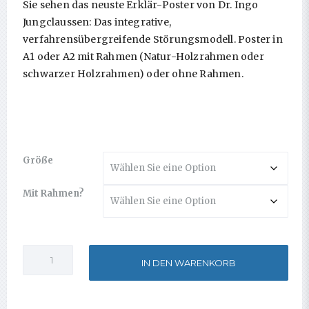
Sie sehen das neuste Erklär-Poster von Dr. Ingo
Jungclaussen: Das integrative,
verfahrensübergreifende Störungsmodell. Poster in
A1 oder A2 mit Rahmen (Natur-Holzrahmen oder
schwarzer Holzrahmen) oder ohne Rahmen.
Größe
Mit Rahmen?
Poster
Alte
IN DEN WARENKORB
Integratives
Störungsmodell
Menge