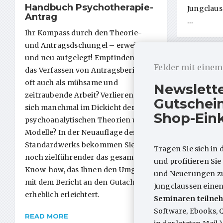
Handbuch Psychotherapie-
Jungclaus
Antrag
…
Ihr Kompass durch den Theorie-
und Antragsdschungel – erweitert
und neu aufgelegt! Empfinden Sie
Felder mit eine
das Verfassen von Antragsberichten
oft auch als mühsame und
Newslett
zeitraubende Arbeit? Verlieren Sie
Gutschein
sich manchmal im Dickicht der
Shop-Ein
psychoanalytischen Theorien und
Modelle? In der Neuauflage des
Standardwerks bekommen Sie jetzt
Tragen Sie sich in 
noch zielführender das gesamte
und profitieren Si
Know-how, das Ihnen den Umgang
und Neuerungen zum
mit dem Bericht an den Gutachter
Jungclaussen eine
erheblich erleichtert.
Seminaren teilneh
Software, Ebooks, 
READ MORE