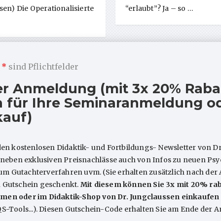
sen) Die Operationalisierte
“erlaubt”? Ja – so …
m
*
sind Pflichtfelder
er Anmeldung (mit 3x 20% Raba
 für Ihre Seminaranmeldung od
kauf)
den kostenlosen Didaktik- und Fortbildungs- Newsletter von Dr
e neben exklusiven Preisnachlässe auch von Infos zu neuen P
 Gutachterverfahren uvm. (Sie erhalten zusätzlich nach der
n Gutschein geschenkt.
Mit diesem können Sie 3x mit 20% rab
men oder im Didaktik-Shop von Dr. Jungclaussen einkaufen
QS-Tools...). Diesen Gutschein-Code erhalten Sie am Ende der