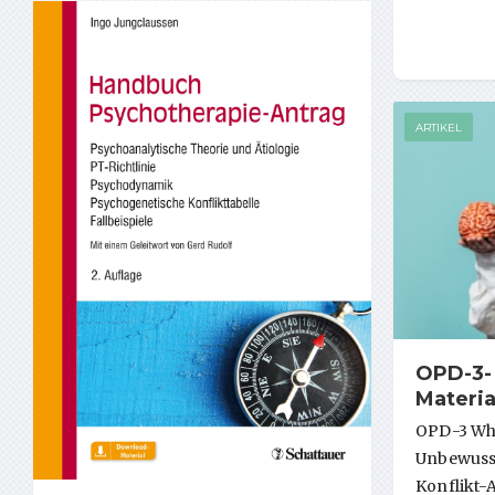
ARTIKEL
OPD-3-
Materi
OPD-3 Wha
Unbewusst
Konflikt-