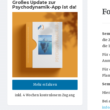
Großes Update zur
Psychodynamik-App ist da!
F
Semi
die 
die 
Für 
Anme
Für 
Pla
Semi
Mehr erfahren
Hier
inkl. 4 Wochen kostenlosem Zugang
Bei 
inf