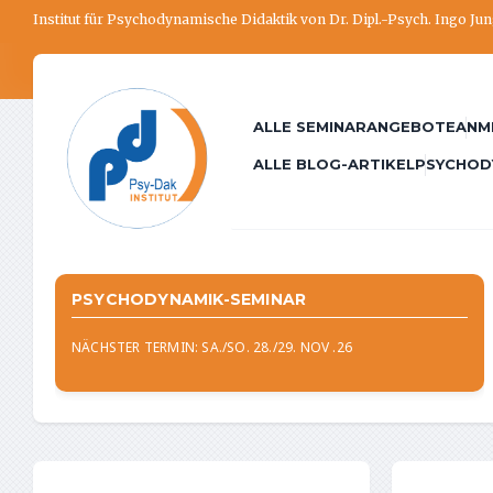
Institut für Psychodynamische Didaktik von Dr. Dipl.-Psych. Ingo Ju
ALLE SEMINARANGEBOTE
ANM
ALLE BLOG-ARTIKEL
PSYCHOD
PSYCHODYNAMIK-SEMINAR
NÄCHSTER TERMIN: SA./SO. 28./29. NOV .26