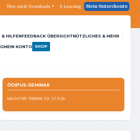
Mein Nutzerkonto
Über mich/ Downloads
E-Learning
 & HILFEN
FEEDBACK ÜBERSICHT
NÜTZLICHES & MEHR
SHOP
NG
MEIN KONTO
ÖDIPUS-SEMINAR
NÄCHSTER TERMIN: SO. 27.9.26