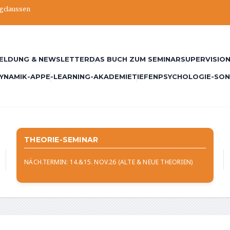
ngclaussen
ELDUNG & NEWSLETTER
DAS BUCH ZUM SEMINAR
SUPERVISION
YNAMIK-APP
E-LEARNING-AKADEMIE
TIEFENPSYCHOLOGIE-SO
THEORIE-SEMINAR
NÄCH.TERMIN: 14.&15. NOV.26 (ALTE & NEUE THEORIEN)