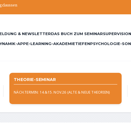
ngclaussen
ELDUNG & NEWSLETTER
DAS BUCH ZUM SEMINAR
SUPERVISION
YNAMIK-APP
E-LEARNING-AKADEMIE
TIEFENPSYCHOLOGIE-SO
THEORIE-SEMINAR
NÄCH.TERMIN: 14.&15. NOV.26 (ALTE & NEUE THEORIEN)