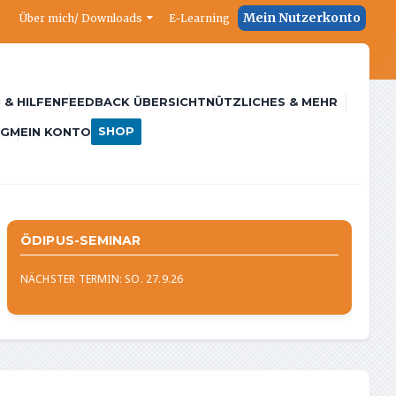
Mein Nutzerkonto
Über mich/ Downloads
E-Learning
 & HILFEN
FEEDBACK ÜBERSICHT
NÜTZLICHES & MEHR
SHOP
NG
MEIN KONTO
ÖDIPUS-SEMINAR
NÄCHSTER TERMIN: SO. 27.9.26