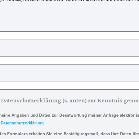
t’s new?: Ein Hauch mehr
Ist strukturbezogenes Arbe
es weht durch die
einer tiefenpsychologisch
Achse (von Ingo
fundierten Psychotherapie
sen) Die Operationalisierte
“erlaubt”? Ja – so …
e Datenschutzerklärung (s. unten) zur Kenntnis ge
meine Angaben und Daten zur Beantwortung meiner Anfrage elektroni
Datenschutzerklärung
s Formulars erhalten Sie eine Bestätigungsmail, dass Ihre Daten übe