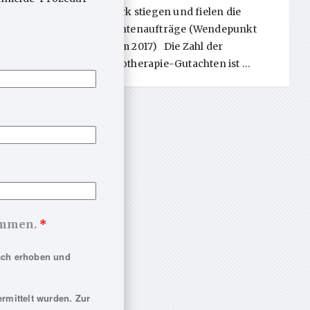
iten in
So stark stiegen und fielen die
Gutachtenaufträge (Wendepunkt
Reform 2017) Die Zahl der
Psychotherapie-Gutachten ist …
nommen.
*
sch erhoben und
rmittelt wurden. Zur