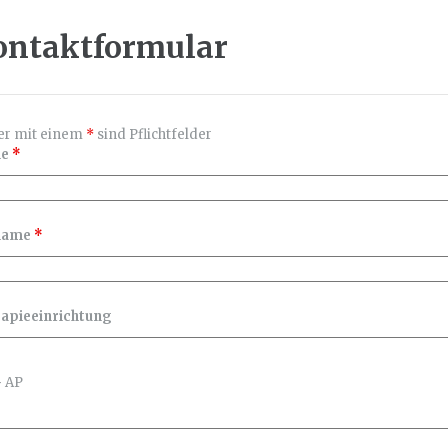
ontaktformular
er mit einem
*
sind Pflichtfelder
me
*
name
*
apieeinrichtung