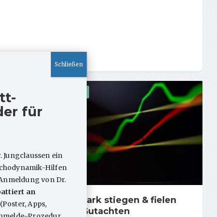
ARTIKEL
tt-
er für
. Jungclaussen ein
sychodynamik-Hilfen
 Anmeldung von Dr.
attiert an
es
So stark stiegen & fielen
(Poster, Apps,
rlaubt?
die Gutachten
 Anmelde-Prozedur