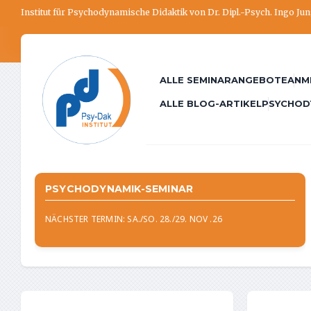
Institut für Psychodynamische Didaktik von Dr. Dipl.-Psych. Ingo Ju
ALLE SEMINARANGEBOTE
ANM
ALLE BLOG-ARTIKEL
PSYCHOD
PSYCHODYNAMIK-SEMINAR
NÄCHSTER TERMIN: SA./SO. 28./29. NOV .26