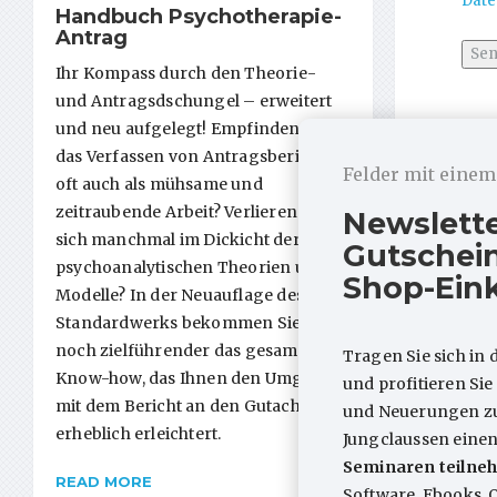
Date
Handbuch Psychotherapie-
Antrag
Ihr Kompass durch den Theorie-
und Antragsdschungel – erweitert
und neu aufgelegt! Empfinden Sie
das Verfassen von Antragsberichten
Felder mit eine
oft auch als mühsame und
zeitraubende Arbeit? Verlieren Sie
ARTIKEL
Newslett
sich manchmal im Dickicht der
Gutschein
psychoanalytischen Theorien und
Shop-Ein
Modelle? In der Neuauflage des
Standardwerks bekommen Sie jetzt
noch zielführender das gesamte
Tragen Sie sich in 
Know-how, das Ihnen den Umgang
und profitieren Si
mit dem Bericht an den Gutachter
und Neuerungen zum
erheblich erleichtert.
Jungclaussen eine
OPD-3-
Seminaren teilneh
Materi
READ MORE
Software, Ebooks, 