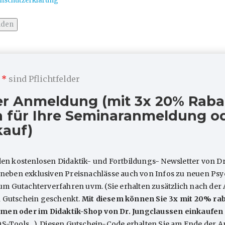
nschutzerklärung
m
*
sind Pflichtfelder
ARTIKEL
er Anmeldung (mit 3x 20% Raba
 für Ihre Seminaranmeldung od
kauf)
den kostenlosen Didaktik- und Fortbildungs- Newsletter von Dr
e neben exklusiven Preisnachlässe auch von Infos zu neuen P
 Gutachterverfahren uvm. (Sie erhalten zusätzlich nach der
n Gutschein geschenkt.
Mit diesem können Sie 3x mit 20% rab
 What’s new? (Mit
Ist strukturbezogen
men oder im Didaktik-Shop von Dr. Jungclaussen einkaufen
alsammlung)
Arbeiten in der TP e
QS-Tools...). Diesen Gutschein-Code erhalten Sie am Ende der