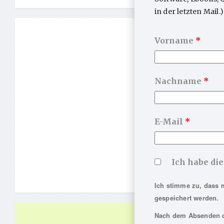
OPD-3 Wha
in der letzten Mail.)
Unbewusst
Konflikt-
Vorname
*
Jungclaus
…
Nachname
*
E-Mail
*
Ich habe di
Ich stimme zu, dass 
gespeichert werden.
Nach dem Absenden de