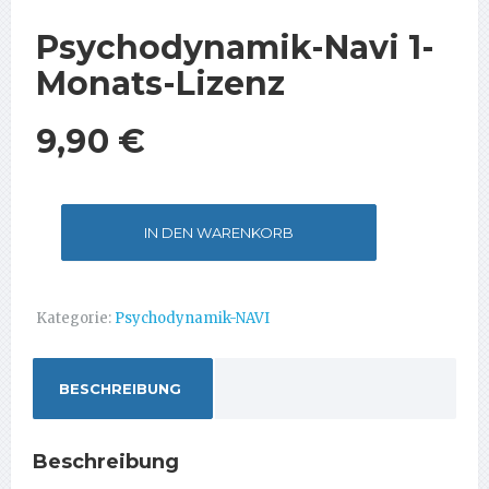
Psychodynamik-Navi 1-
Monats-Lizenz
9,90
€
Psychodynamik-
Alternative:
IN DEN WARENKORB
Navi
1-
Monats-
Lizenz
Kategorie:
Psychodynamik-NAVI
Menge
BESCHREIBUNG
Beschreibung