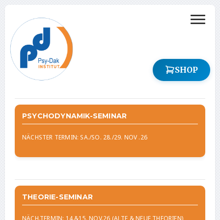
SHOP
PSYCHODYNAMIK-SEMINAR
NÄCHSTER TERMIN: SA./SO. 28./29. NOV .26
THEORIE-SEMINAR
NÄCH.TERMIN: 14.&15. NOV.26 (ALTE & NEUE THEORIEN)