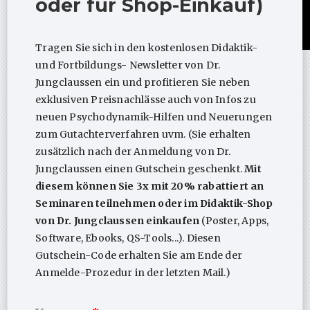
oder für Shop-Einkauf)
Tragen Sie sich in den kostenlosen Didaktik-
und Fortbildungs- Newsletter von Dr.
Das Programm starten Sie auf der eigenen
Jungclaussen ein und profitieren Sie neben
Internetseite unter
www.psychodynamik-navi.de
.
exklusiven Preisnachlässe auch von Infos zu
Dort finden Sie auch eine ausführliche Beschreibung
neuen Psychodynamik-Hilfen und Neuerungen
dieses Programms. Sie erhalten nach Ihrem Shop-
zum Gutachterverfahren uvm. (Sie erhalten
Kauf sofort Ihren Lizenz-Code per Mail (Nach Ihrer
zusätzlich nach der Anmeldung von Dr.
Paypal-Transaktion wird Ihnen der 16-stellige
Jungclaussen einen Gutschein geschenkt.
Mit
Lizenz-Code („License Key“) in der E-Mail mit dem
diesem können Sie 3x mit 20% rabattiert an
Betreff „Bestellung abgeschlossen“ zugesendet,
Seminaren teilnehmen oder im Didaktik-Shop
hierfür ggf. Spamordner prüfen). Ihren 16-stelligen
von Dr. Jungclaussen einkaufen
(Poster, Apps,
Lizenzschlüssel geben Sie dann unter
Software, Ebooks, QS-Tools...). Diesen
www.psychodynamik-navi.de
ein und starten dort das
Gutschein-Code erhalten Sie am Ende der
Programm. Merke: Der
Zeitraum Ihrer Lizenz
Anmelde-Prozedur in der letzten Mail.)
startet
nicht erst beim Login im Navi
,
sondern
unmittelbar nachdem
Sie den Lizenzschlüssels hier