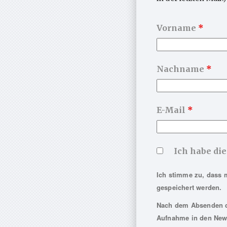
die 
Durc
Vorname
*
Guta
iden
Kurz
Nachname
*
Kran
2017
Gehe
E-Mail
*
http
und 
Ich habe di
Anst
auss
Ich stimme zu, dass 
Guta
gespeichert werden.
Nach dem Absenden de
Aufnahme in den News