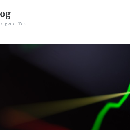
log
 eigener Text