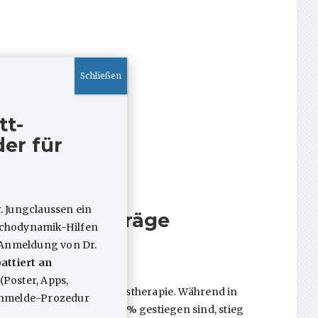
tt-
er für
. Jungclaussen ein
Gutachtenaufträge
sychodynamik-Hilfen
 Anmeldung von Dr.
attiert an
 um ca. 38% gestiegen.
(Poster, Apps,
ten Zahlen der Verhaltenstherapie. Während in
 Anmelde-Prozedur
fahren (TP/AP) nur um 12% gestiegen sind, stieg