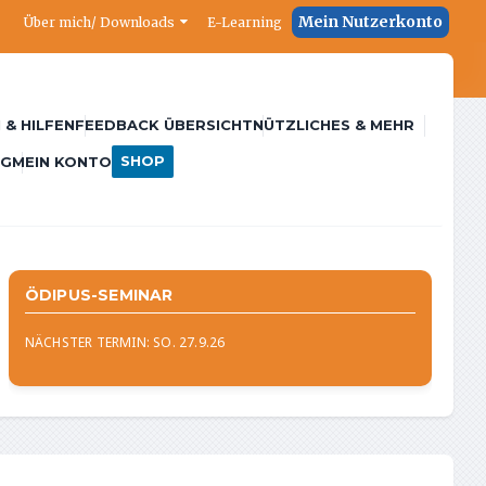
Mein Nutzerkonto
Über mich/ Downloads
E-Learning
 & HILFEN
FEEDBACK ÜBERSICHT
NÜTZLICHES & MEHR
SHOP
NG
MEIN KONTO
ÖDIPUS-SEMINAR
NÄCHSTER TERMIN: SO. 27.9.26