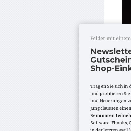
Felder mit eine
Newslett
Gutschein
Shop-Ein
Tragen Sie sich in 
So
und profitieren Si
(
und Neuerungen zum
Jungclaussen eine
Die 
Seminaren teilneh
Den 
Software, Ebooks, 
dies
in der letzten Mail.)