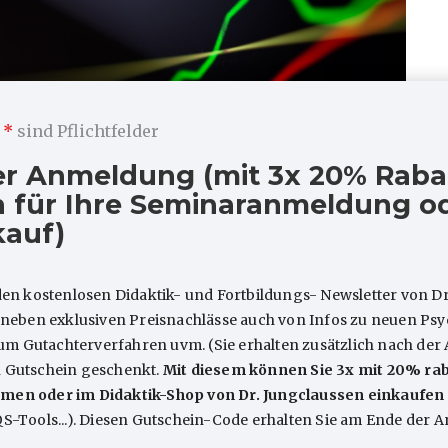
m
*
sind Pflichtfelder
er Anmeldung (mit 3x 20% Raba
 für Ihre Seminaranmeldung od
kauf)
den kostenlosen Didaktik- und Fortbildungs- Newsletter von Dr
 stark stiegen und fielen die 
e neben exklusiven Preisnachlässe auch von Infos zu neuen P
Wendepunkt Reform 2017)
 Gutachterverfahren uvm. (Sie erhalten zusätzlich nach der
n Gutschein geschenkt.
Mit diesem können Sie 3x mit 20% rab
Zahl der Psychotherapie-Gutachten ist zwischen 2007 und 2016
men oder im Didaktik-Shop von Dr. Jungclaussen einkaufen
größten Löwenanteil für diesen Anstieg stammt aus den erhöh
QS-Tools...). Diesen Gutschein-Code erhalten Sie am Ende der
em Zeitraum die Gutachten für die analytisch begründeten Ver