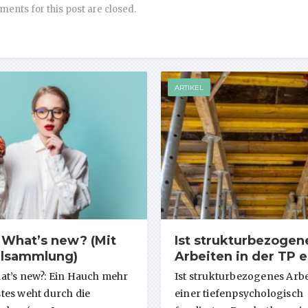
ents for this post are closed.
ARTIKEL
 What’s new? (Mit
Ist strukturbezogen
alsammlung)
Arbeiten in der TP e
t’s new?: Ein Hauch mehr
Ist strukturbezogenes Arbe
es weht durch die
einer tiefenpsychologisch