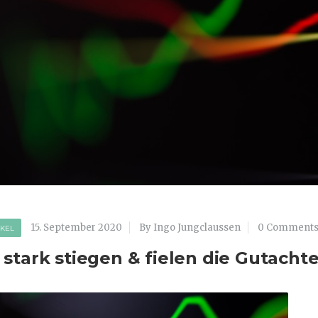
15. September 2020
By Ingo Jungclaussen
0 Comment
IKEL
 stark stiegen & fielen die Gutacht