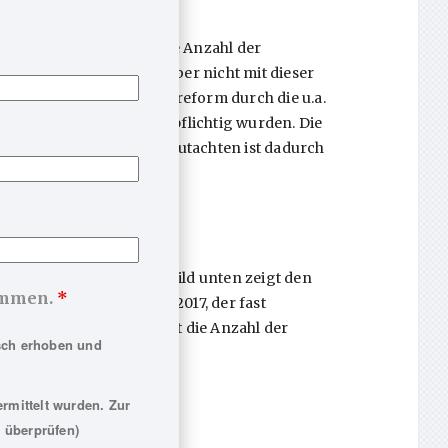
 pro Jahr bearbeitet. Die Anzahl der
rapien zusammen, ist aber nicht mit dieser
ne umfangreiche Strukturreform durch die u.a.
l nicht mehr gutachterpflichtig wurden. Die
scheiden. Die Zahl der Gutachten ist dadurch
r VT stark gestiegen.
 anklicken können. Das Bild unten zeigt den
nommen.
*
en Anstieg von 2007 bis 2017, der fast
ucksvoll wie reformbedingt die Anzahl der
sch erhoben und
te.
rmittelt wurden. Zur
 überprüfen)