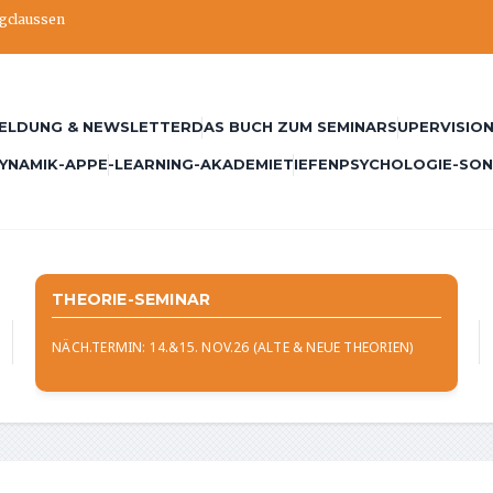
ngclaussen
ELDUNG & NEWSLETTER
DAS BUCH ZUM SEMINAR
SUPERVISION
YNAMIK-APP
E-LEARNING-AKADEMIE
TIEFENPSYCHOLOGIE-SO
THEORIE-SEMINAR
NÄCH.TERMIN: 14.&15. NOV.26 (ALTE & NEUE THEORIEN)