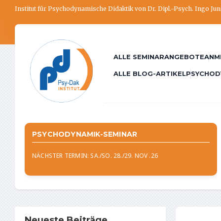
Institut für Psychodynamische Didaktik von Dr. Dipl.-Psych. Ingo Ju
ALLE SEMINARANGEBOTE
ANM
ALLE BLOG-ARTIKEL
PSYCHOD
PSYCHODYNAMIK-SEMINAR
NÄCHSTER TERMIN: SA./SO. 28./29. NOV .26
Neueste Beiträge