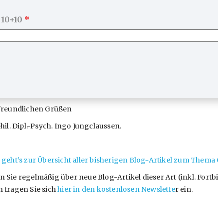
 10+10
*
 Quelle: KBV
freundlichen Grüßen
phil. Dipl.-Psych. Ingo Jungclaussen.
 geht’s zur Übersicht aller bisherigen Blog-Artikel zum The
 Sie regelmäßig über neue Blog-Artikel dieser Art (inkl. For
 tragen Sie sich
hier in den kostenlosen Newslette
r ein.