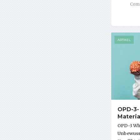
Comm
ARTIKEL
OPD-3-
Materi
OPD-3 Wha
Unbewusst