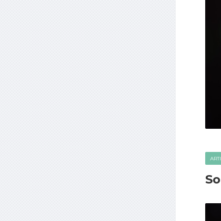
ART
So