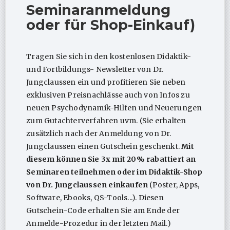
abzuschließen. Dr. Jungclaussen ist während der Tage
Seminaranmeldung
regelmäßig ansprechbar für Ihre konkreten Fragen
oder für Shop-Einkauf)
zu Patient*innenfällen – damit Sie nicht mit offenen
Baustellen, sondern mit
fertigen Texten und klaren
Tragen Sie sich in den kostenlosen Didaktik-
Formulierungen
nach Hause fahren. Dazu erhalten
und Fortbildungs- Newsletter von Dr.
Sie im Paket die
Psychodynamik-App
, die
Jungclaussen ein und profitieren Sie neben
psychogenetische Konflikttabelle
und einen
E-
exklusiven Preisnachlässe auch von Infos zu
Learning-Kurs
– plus Meer, Pool, Wellness, Sauna,
neuen Psychodynamik-Hilfen und Neuerungen
Massage und Ausflugsziele von Kap Sounion bis
zum Gutachterverfahren uvm. (Sie erhalten
Athen.
zusätzlich nach der Anmeldung von Dr.
Hotel:
Jungclaussen einen Gutschein geschenkt.
Mit
Vincci Evereden Hotel, Beach Ressort, 4 Sterne
diesem können Sie 3x mit 20% rabattiert an
ca. 30 Min vom Athener Flughafen entfernt
Seminaren teilnehmen oder im Didaktik-Shop
Pool außen & innen
von Dr. Jungclaussen einkaufen
(Poster, Apps,
Spa, Wellness und Sauna-Bereich
Software, Ebooks, QS-Tools...). Diesen
Web:
https://www.vinccievereden.com/de/
Gutschein-Code erhalten Sie am Ende der
Videos:
https://youtu.be/1OJHxw9qVdY?
Anmelde-Prozedur in der letzten Mail.)
si=IuAAAx74lxGoAVg6