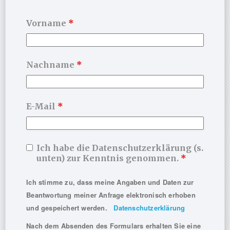
Temperaturen vor Ort: ca. 18-20 Grad
Vorname
*
Preise/Kosten
Nachname
*
E-Mail
*
Ihre Highlights:
Ich habe die Datenschutzerklärung (s.
unten) zur Kenntnis genommen.
*
kompakte Fortbildungseinheiten + hoher
Praxisanteil
Ich stimme zu, dass meine Angaben und Daten zur
Fall-/Text-Sprechstunden: Berichte/Anträge in die
Beantwortung meiner Anfrage elektronisch erhoben
Zielgerade bringen
und gespeichert werden.
Datenschutzerklärung
Inklusive: Psychodynamik-App + Konflikttabelle + E-
Learning
Nach dem Absenden des Formulars erhalten Sie eine
Resort-Atmosphäre: Pool, Wellness, Sauna, Massage