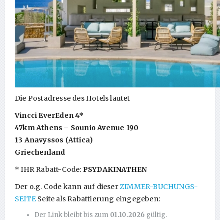
Die Postadresse des Hotels lautet
Vincci EverEden 4*
47km Athens – Sounio Avenue 190
13 Anavyssos (Attica)
Griechenland
* IHR Rabatt-Code:
PSYDAKINATHEN
Der o.g. Code kann auf dieser
ZIMMER-BUCHUNGS-
SEITE
Seite als Rabattierung eingegeben:
Der Link bleibt bis zum
01.10.2026
gültig.