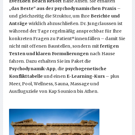
EverEden Beach Resort
nahe Athen. Sie erhalten
„das Beste“ aus der psychodynamischen Praxis
–
und gleichzeitig die Struktur, um Ihre
Berichte und
Anträge
wirklich abzuschließen. Dr. Jungclaussen ist
während der Tage regelmäßig ansprechbar für Ihre
konkreten Fragen zu Patient*innenfällen – damit Sie
nicht mit offenen Baustellen, sondern mit
fertigen
Texten und klaren Formulierungen
nach Hause
fahren. Dazu erhalten Sie im Paket die
Psychodynamik-App
, die
psychogenetische
Konflikttabelle
und einen
E-Learning-Kurs
– plus
Meer, Pool, Wellness, Sauna, Massage und
Ausflugsziele von Kap Sounion bis Athen.