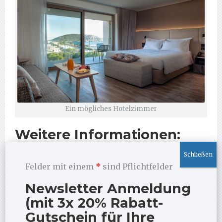
Ein mögliches Hotelzimmer
Weitere Informationen:
Gönnen Sie sich eine kompakte, punktereiche
Fortbildung (bis zu über 60 Punkte möglich) in
Felder mit einem
*
sind Pflichtfelder
besonderer Umgebung: im
Vincci EverEden Beach
Newsletter Anmeldung
Resort
nahe Athen. Sie erhalten
„das Beste“ aus der
(mit 3x 20% Rabatt-
psychodynamischen Praxis
– und gleichzeitig die
Gutschein für Ihre
Struktur, um Ihre
Berichte und Anträge
wirklich