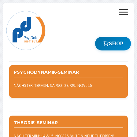
SHOP
PSYCHODYNAMIK-SEMINAR
NÄCHSTER TERMIN: SA./SO. 28./29. NOV .26
THEORIE-SEMINAR
NÄCH.TERMIN: 14.&15. NOV.26 (ALTE & NEUE THEORIEN)