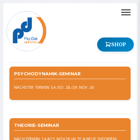
SHOP
PSYCHODYNAMIK-SEMINAR
NÄCHSTER TERMIN: SA./SO. 28./29. NOV .26
THEORIE-SEMINAR
NÄCH.TERMIN: 14.&15. NOV.26 (ALTE & NEUE THEORIEN)