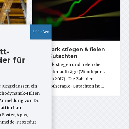
es
So stark stiegen & fielen
tt-
rlaubt?
die Gutachten
er für
iten in
So stark stiegen und fielen die
Gutachtenaufträge (Wendepunkt
Reform 2017) Die Zahl der
. Jungclaussen ein
Psychotherapie-Gutachten ist …
sychodynamik-Hilfen
 Anmeldung von Dr.
attiert an
(Poster, Apps,
 Anmelde-Prozedur