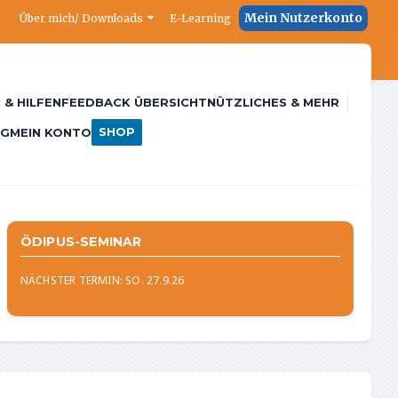
Mein Nutzerkonto
Über mich/ Downloads
E-Learning
 & HILFEN
FEEDBACK ÜBERSICHT
NÜTZLICHES & MEHR
SHOP
NG
MEIN KONTO
ÖDIPUS-SEMINAR
NÄCHSTER TERMIN: SO. 27.9.26