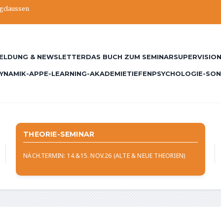
ngclaussen
ELDUNG & NEWSLETTER
DAS BUCH ZUM SEMINAR
SUPERVISION
YNAMIK-APP
E-LEARNING-AKADEMIE
TIEFENPSYCHOLOGIE-SO
THEORIE-SEMINAR
NÄCH.TERMIN: 14.&15. NOV.26 (ALTE & NEUE THEORIEN)