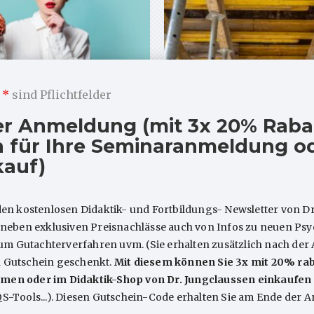
m
*
sind Pflichtfelder
 What’s new? (Mit
Ist strukturbezogen
er Anmeldung (mit 3x 20% Raba
alsammlung)
Arbeiten in der TP e
 für Ihre Seminaranmeldung od
t’s new?: Ein Hauch mehr
Ist strukturbezogenes Arbe
kauf)
es weht durch die
einer tiefenpsychologisch
Achse (von Ingo
fundierten Psychotherapie
den kostenlosen Didaktik- und Fortbildungs- Newsletter von Dr
sen) Die Operationalisierte
“erlaubt”? Ja – so …
e neben exklusiven Preisnachlässe auch von Infos zu neuen P
 Gutachterverfahren uvm. (Sie erhalten zusätzlich nach der
n Gutschein geschenkt.
Mit diesem können Sie 3x mit 20% rab
men oder im Didaktik-Shop von Dr. Jungclaussen einkaufen
QS-Tools...). Diesen Gutschein-Code erhalten Sie am Ende der