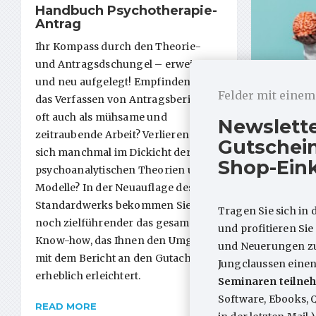
Handbuch Psychotherapie-
Antrag
Ihr Kompass durch den Theorie-
und Antragsdschungel – erweitert
und neu aufgelegt! Empfinden Sie
Felder mit eine
das Verfassen von Antragsberichten
oft auch als mühsame und
OPD-3-
Newslett
zeitraubende Arbeit? Verlieren Sie
Materi
Gutschein
sich manchmal im Dickicht der
OPD-3 Wha
Shop-Ein
psychoanalytischen Theorien und
Unbewusst
Modelle? In der Neuauflage des
Konflikt-
Standardwerks bekommen Sie jetzt
Tragen Sie sich in 
Jungclaus
noch zielführender das gesamte
und profitieren Si
…
Know-how, das Ihnen den Umgang
und Neuerungen zum
mit dem Bericht an den Gutachter
Jungclaussen eine
erheblich erleichtert.
Seminaren teilneh
Software, Ebooks, 
READ MORE