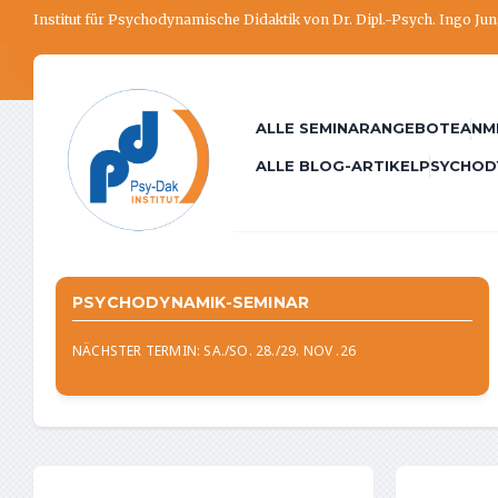
Institut für Psychodynamische Didaktik von Dr. Dipl.-Psych. Ingo Ju
ALLE SEMINARANGEBOTE
ANM
ALLE BLOG-ARTIKEL
PSYCHOD
PSYCHODYNAMIK-SEMINAR
NÄCHSTER TERMIN: SA./SO. 28./29. NOV .26